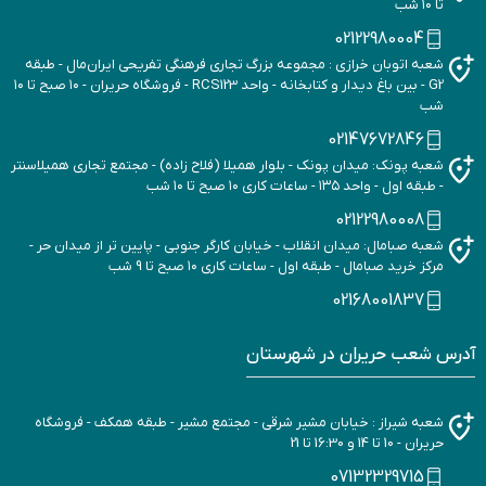
تا ۱۰ شب
02122980004
شعبه اتوبان خرازی : مجموعه بزرگ تجاری فرهنگی تفریحی ایران‌مال - طبقه
G2 - بین باغ دیدار و کتابخانه - واحد RCS123 - فروشگاه حریران - ۱۰ صبح تا ۱۰
شب
02147672846
شعبه پونک: میدان پونک - بلوار همیلا (فلاح زاده) - مجتمع تجاری همیلاسنتر
- طبقه اول - واحد ۱۳۵ - ساعات کاری ۱۰ صبح تا ۱۰ شب
02122980008
شعبه صبامال: میدان انقلاب - خیابان کارگر جنوبی - پایین تر از میدان حر -
مرکز خرید صبامال - طبقه اول - ساعات کاری ۱۰ صبح تا 9 شب
02168001837
آدرس شعب حریران در شهرستان
شعبه شیراز : خیابان مشیر شرقی - مجتمع مشیر - طبقه همکف - فروشگاه
حریران - 10 تا 14 و 16:30 تا 21
07132329715