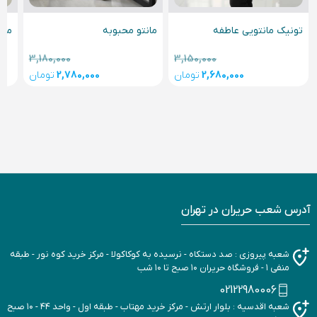
مان
تونیک مانتویی عاطفه
مانتو محبوبه
3,180,000
3,150,000
2,680,000
تومان
2,780,000
تومان
آدرس شعب حریران در تهران
شعبه پیروزی : صد دستکاه - نرسیده به کوکاکولا - مرکز خرید کوه نور - طبقه
منفی ۱ - فروشگاه حریران ۱۰ صبح تا ۱۰ شب
02122980006
شعبه اقدسیه : بلوار ارتش - مرکز خرید مهتاب - طبقه اول - واحد ۴۴ - ۱۰ صبح