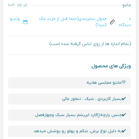
مانتو
کد کالا : 1002
0
جدول سایزبندی(حتما قبل از خرید چک
ویدیو
دیدگاه
کنید!)
(تمام اندازه ها از روی لباس گرفته شده است)
ویژگی های محصول
💛مانتو مجلسی هانیه
✔️بسیار کاربردی ، شیک ، تنخور عالی
✔️جنس پارچه ژاکارد ابریشم بسیار سبک و‌چهارفصل
✔️به دلیل نوع برش، شکم و‌ پهلو رو پوشش میدهد