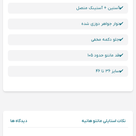
✔️آستین + آستینک متصل
✔️نوار جواهر دوزی شده
✔️جلو دکمه مخفی
✔️قد مانتو حدود ۱۰۵
✔️سایز ۳۶ تا ۴۶
نکات استایلی مانتو هانیه
دیدگاه ها