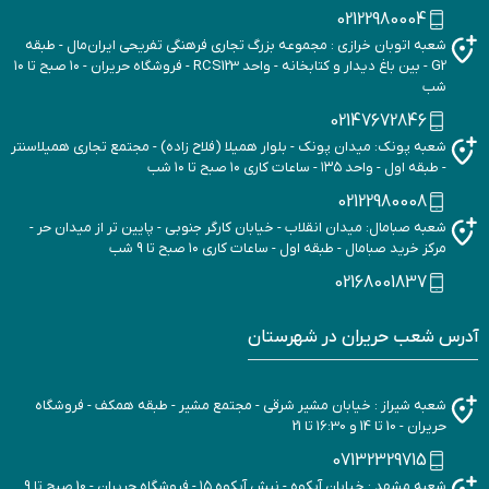
02122980004
شعبه اتوبان خرازی : مجموعه بزرگ تجاری فرهنگی تفریحی ایران‌مال - طبقه
G2 - بین باغ دیدار و کتابخانه - واحد RCS123 - فروشگاه حریران - ۱۰ صبح تا ۱۰
شب
02147672846
شعبه پونک: میدان پونک - بلوار همیلا (فلاح زاده) - مجتمع تجاری همیلاسنتر
- طبقه اول - واحد ۱۳۵ - ساعات کاری ۱۰ صبح تا ۱۰ شب
02122980008
شعبه صبامال: میدان انقلاب - خیابان کارگر جنوبی - پایین تر از میدان حر -
مرکز خرید صبامال - طبقه اول - ساعات کاری ۱۰ صبح تا 9 شب
02168001837
آدرس شعب حریران در شهرستان
شعبه شیراز : خیابان مشیر شرقی - مجتمع مشیر - طبقه همکف - فروشگاه
حریران - 10 تا 14 و 16:30 تا 21
07132329715
شعبه مشهد : خیابان آبکوه - نبش آبکوه ۱۵ - فروشگاه حریران - 10 صبح تا 9