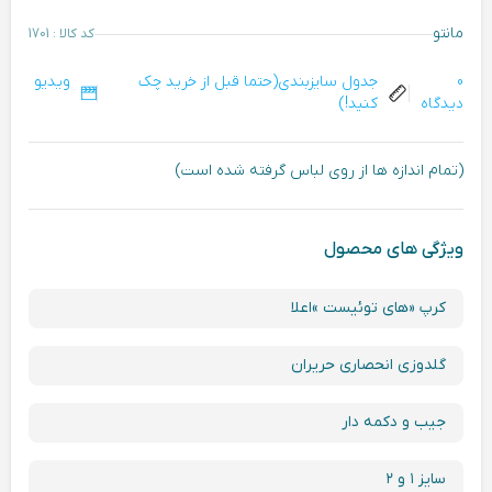
مانتو
کد کالا : 1701
0
جدول سایزبندی(حتما قبل از خرید چک
ویدیو
دیدگاه
کنید!)
(تمام اندازه ها از روی لباس گرفته شده است)
ویژگی های محصول
کرپ «های توئیست »اعلا
گلدوزی انحصاری حریران
جیب و دکمه دار
سایز ۱ و ۲