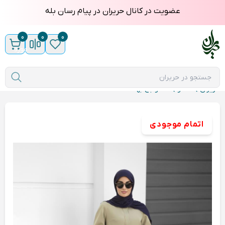
عضویت در کانال حریران در پیام رسان بله
0
0
0
مورد
حریران
مانتو
مانتو باغ بهشت
اتمام موجودی