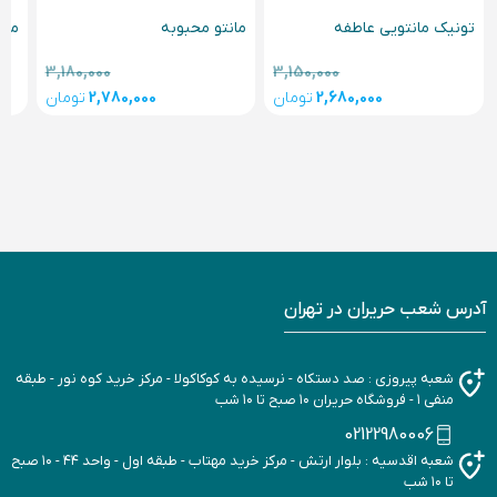
مان
تونیک مانتویی عاطفه
مانتو محبوبه
3,180,000
3,150,000
2,680,000
تومان
2,780,000
تومان
آدرس شعب حریران در تهران
شعبه پیروزی : صد دستکاه - نرسیده به کوکاکولا - مرکز خرید کوه نور - طبقه
منفی ۱ - فروشگاه حریران ۱۰ صبح تا ۱۰ شب
02122980006
شعبه اقدسیه : بلوار ارتش - مرکز خرید مهتاب - طبقه اول - واحد ۴۴ - ۱۰ صبح
تا ۱۰ شب