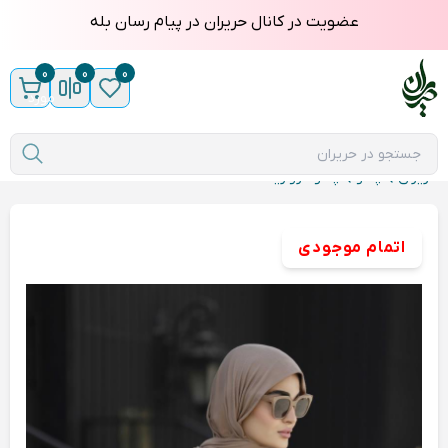
عضویت در کانال حریران در پیام رسان بله
0
0
0
مورد
حریران
پالتو
پالتو مروارید
اتمام موجودی