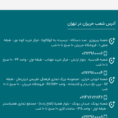
آدرس شعب حریران در تهران
شعبه پیروزی : صد دستکاه - نرسیده به کوکاکولا - مرکز خرید کوه نور - طبقه
منفی ۱ - فروشگاه حریران ۱۰ صبح تا ۱۰ شب
02122980006
شعبه اقدسیه : بلوار ارتش - مرکز خرید مهتاب - طبقه اول - واحد ۴۴ - ۱۰ صبح
تا ۱۰ شب
02122980004
شعبه اتوبان خرازی : مجموعه بزرگ تجاری فرهنگی تفریحی ایران‌مال - طبقه
G2 - بین باغ دیدار و کتابخانه - واحد RCS123 - فروشگاه حریران - ۱۰ صبح تا ۱۰
شب
02147672846
شعبه پونک: میدان پونک - بلوار همیلا (فلاح زاده) - مجتمع تجاری همیلاسنتر
- طبقه اول - واحد ۱۳۵ - ساعات کاری ۱۰ صبح تا ۱۰ شب
02122980008