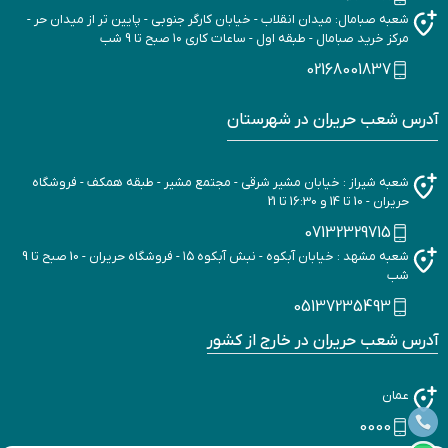
شعبه صبامال: میدان انقلاب - خیابان کارگر جنوبی - پایین تر از میدان حر -
مرکز خرید صبامال - طبقه اول - ساعات کاری ۱۰ صبح تا 9 شب
02168001837
آدرس شعب حریران در شهرستان
شعبه شیراز : خیابان مشیر شرقی - مجتمع مشیر - طبقه همکف - فروشگاه
حریران - 10 تا 14 و 16:30 تا 21
07132329715
شعبه مشهد : خیابان آبکوه - نبش آبکوه ۱۵ - فروشگاه حریران - 10 صبح تا 9
شب
05137235493
آدرس شعب حریران در خارج از کشور
عمان
0000