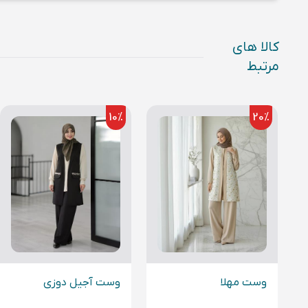
کالا های
مرتبط
10
%
20
%
وست آجیل دوزی
وست مهلا