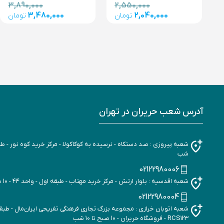
3,890,000
2,550,000
3,480,000
2,040,000
تومان
تومان
آدرس شعب حریران در تهران
شب
02122980006
شعبه اقدسیه : بلوار ارتش - مرکز خرید مهتاب - طبقه اول - واحد ۴۴ - ۱۰ صبح تا ۱۰ شب
02122980004
RCS123 - فروشگاه حریران - ۱۰ صبح تا ۱۰ شب