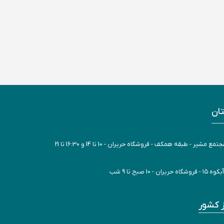
ان
 - طبقه همکف - فروشگاه حریران - 10 تا 14 و 16:30 تا 21
بح تا 9 شب
ز کشور