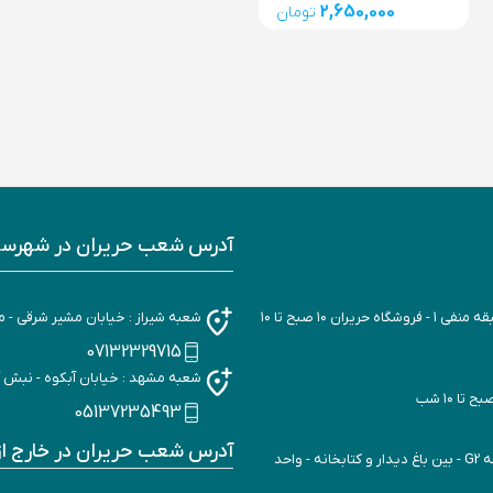
2,650,000
تومان
آدرس شعب حریران در شهرست
شعبه پیروزی : صد دستکاه - نرسیده به کوکاکولا - مرکز خرید کوه نور - طبقه منفی ۱ - فروشگاه حریران ۱۰ صبح تا ۱۰
شعبه شیراز : خیابان مشیر شرقی - مجتمع مشیر
07132329715
شعبه مشهد : خیابان آبکوه - نبش آبکوه ۱۵ - فروشگاه حریران - 10 ص
05137235493
آدرس شعب حریران در خارج ا
شعبه اتوبان خرازی : مجموعه بزرگ تجاری فرهنگی تفریحی ایران‌مال - طبقه G2 - بین باغ دیدار و کتابخانه - واحد