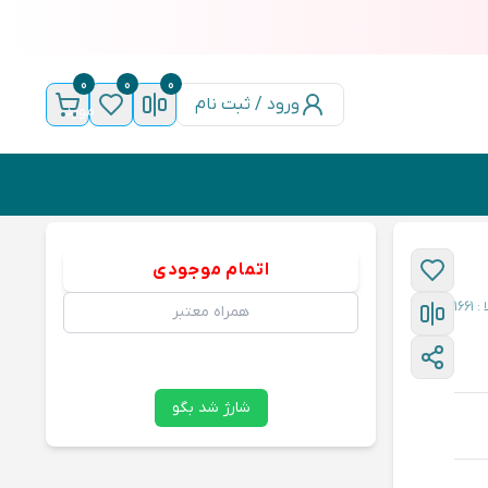
0
0
0
ورود / ثبت نام
مورد
اتمام موجودی
1661
شارژ شد بگو