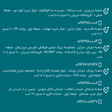
شعبه پیروزی : صد دستکاه - نرسیده به کوکاکولا - مرکز خرید کوه نور - طبقه
منفی ۱ - فروشگاه حریران ۱۰ صبح تا ۱۰ شب
02122980006
شعبه اقدسیه : بلوار ارتش - مرکز خرید مهتاب - طبقه اول - واحد ۴۴ - ۱۰ صبح
تا ۱۰ شب
02122980004
شعبه اتوبان خرازی : مجموعه بزرگ تجاری فرهنگی تفریحی ایران‌مال - طبقه
G2 - بین باغ دیدار و کتابخانه - واحد RCS123 - فروشگاه حریران - ۱۰ صبح تا ۱۰
شب
02147672846
شعبه پونک: میدان پونک - بلوار همیلا (فلاح زاده) - مجتمع تجاری همیلاسنتر
- طبقه اول - واحد ۱۳۵ - ساعات کاری ۱۰ صبح تا ۱۰ شب
02122980008
شعبه صبامال: میدان انقلاب - خیابان کارگر جنوبی - پایین تر از میدان حر -
مرکز خرید صبامال - طبقه اول - ساعات کاری ۱۰ صبح تا 9 شب
02168001837