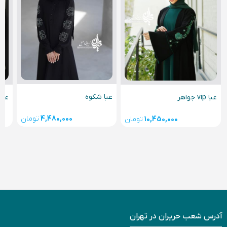
عبا شکوه
عبا
عبا vip جواهر
4,480,000
تومان
10,450,000
تومان
آدرس شعب حریران در تهران