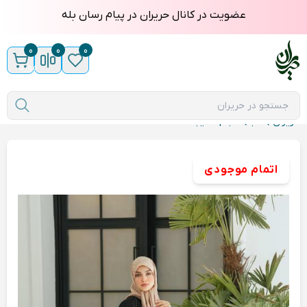
عضویت در کانال حریران در پیام رسان بله
0
0
0
مورد
حریران
عبا
عبا vip دیبا
اتمام موجودی