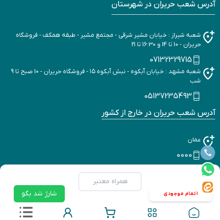
آدرس شعب حریران در شهرستان
شعبه شیراز : خیابان مشیر شرقی - مجتمع مشیر - طبقه همکف - فروشگاه
حریران - 10 تا 14 و 16:30 تا 21
07132329715
شعبه مشهد : خیابان آبکوه - نبش آبکوه ۱۵ - فروشگاه حریران - 10 صبح تا 9
شب
05137235493
آدرس شعب حریران در خارج از کشور
عمان
0000
شارژ شد بگو
برگشت به بالا
اتمام موجودی