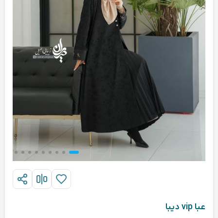
عبا vip دیبا