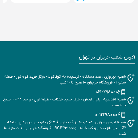
آدرس شعب حریران در تهران
شعبه پیروزی : صد دستکاه - نرسیده به کوکاکولا - مرکز خرید کوه نور - طبقه
منفی ۱ - فروشگاه حریران ۱۰ صبح تا ۱۰ شب
02122980006
شعبه اقدسیه : بلوار ارتش - مرکز خرید مهتاب - طبقه اول - واحد ۴۴ - ۱۰ صبح
تا ۱۰ شب
02122980004
شعبه اتوبان خرازی : مجموعه بزرگ تجاری فرهنگی تفریحی ایران‌مال - طبقه
G2 - بین باغ دیدار و کتابخانه - واحد RCS123 - فروشگاه حریران - ۱۰ صبح تا ۱۰
شب