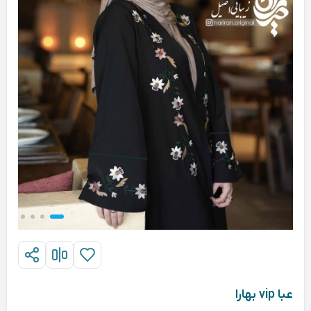
عبا vip بهارا