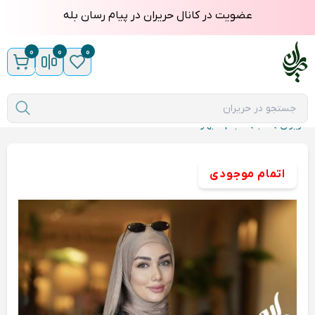
عضویت در کانال حریران در پیام رسان بله
0
0
0
مورد
حریران
عبا
عبا vip بهارا
اتمام موجودی