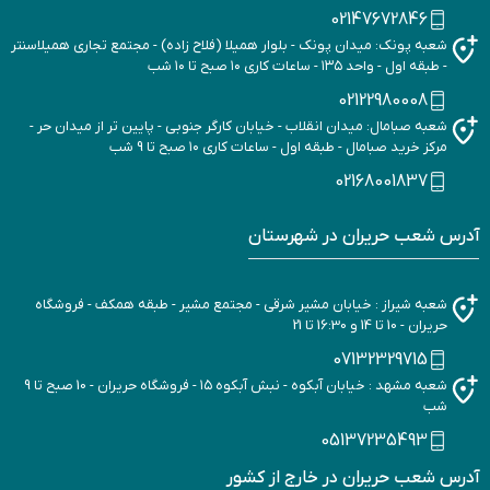
02147672846
شعبه پونک: میدان پونک - بلوار همیلا (فلاح زاده) - مجتمع تجاری همیلاسنتر
- طبقه اول - واحد ۱۳۵ - ساعات کاری ۱۰ صبح تا ۱۰ شب
02122980008
شعبه صبامال: میدان انقلاب - خیابان کارگر جنوبی - پایین تر از میدان حر -
مرکز خرید صبامال - طبقه اول - ساعات کاری ۱۰ صبح تا 9 شب
02168001837
آدرس شعب حریران در شهرستان
شعبه شیراز : خیابان مشیر شرقی - مجتمع مشیر - طبقه همکف - فروشگاه
حریران - 10 تا 14 و 16:30 تا 21
07132329715
شعبه مشهد : خیابان آبکوه - نبش آبکوه ۱۵ - فروشگاه حریران - 10 صبح تا 9
شب
05137235493
آدرس شعب حریران در خارج از کشور