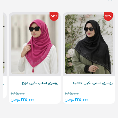
53
%
53
%
روسری اسلپ نگین حاشیه
روسری اسلپ نگین موج
روس
485,000
485,000
225,000
تومان
225,000
تومان