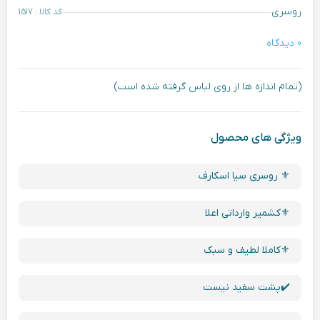
روسری
کد کالا : 1517
0 دیدگاه
(تمام اندازه ها از روی لباس گرفته شده است)
ویژگی های محصول
⚜️ روسری سیا اسکارف
⚜️کشمیر وارداتی اعلا
⚜️کاملا لطیف و سبک
✔️پشت سفید نیست