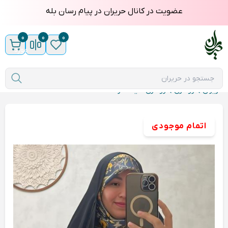
عضویت در کانال حریران در پیام رسان بله
0
0
0
مورد
حریران
روسری
روسری سیااسکارف ۱۳۰
اتمام موجودی