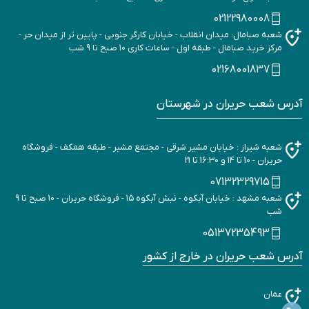
02122980008
شعبه صبامال: میدان انقلاب - خیابان کارگر جنوبی - پایین تر از میدان حر -
مرکز خرید صبامال - طبقه اول - ساعات کاری ۱۰ صبح تا 9 شب
02168001837
آدرس شعب حریران در شهرستان
شعبه شیراز : خیابان مشیر شرقی - مجتمع مشیر - طبقه همکف - فروشگاه
حریران - 10 تا 14 و 16:30 تا 21
07132329715
شعبه مشهد : خیابان آبکوه - نبش آبکوه ۱۵ - فروشگاه حریران - 10 صبح تا 9
شب
05137235493
آدرس شعب حریران در خارج از کشور
عمان