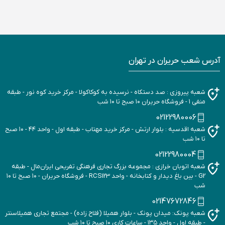
آدرس شعب حریران در تهران
شعبه پیروزی : صد دستکاه - نرسیده به کوکاکولا - مرکز خرید کوه نور - طبقه
منفی ۱ - فروشگاه حریران ۱۰ صبح تا ۱۰ شب
02122980006
شعبه اقدسیه : بلوار ارتش - مرکز خرید مهتاب - طبقه اول - واحد ۴۴ - ۱۰ صبح
تا ۱۰ شب
02122980004
شعبه اتوبان خرازی : مجموعه بزرگ تجاری فرهنگی تفریحی ایران‌مال - طبقه
G2 - بین باغ دیدار و کتابخانه - واحد RCS123 - فروشگاه حریران - ۱۰ صبح تا ۱۰
شب
02147672846
شعبه پونک: میدان پونک - بلوار همیلا (فلاح زاده) - مجتمع تجاری همیلاسنتر
- طبقه اول - واحد ۱۳۵ - ساعات کاری ۱۰ صبح تا ۱۰ شب