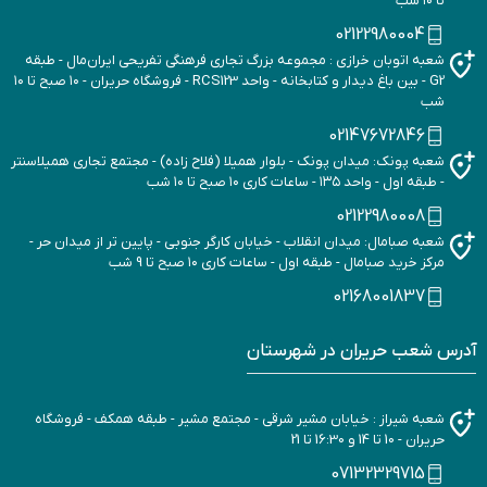
تا ۱۰ شب
02122980004
شعبه اتوبان خرازی : مجموعه بزرگ تجاری فرهنگی تفریحی ایران‌مال - طبقه
G2 - بین باغ دیدار و کتابخانه - واحد RCS123 - فروشگاه حریران - ۱۰ صبح تا ۱۰
شب
02147672846
شعبه پونک: میدان پونک - بلوار همیلا (فلاح زاده) - مجتمع تجاری همیلاسنتر
- طبقه اول - واحد ۱۳۵ - ساعات کاری ۱۰ صبح تا ۱۰ شب
02122980008
شعبه صبامال: میدان انقلاب - خیابان کارگر جنوبی - پایین تر از میدان حر -
مرکز خرید صبامال - طبقه اول - ساعات کاری ۱۰ صبح تا 9 شب
02168001837
آدرس شعب حریران در شهرستان
شعبه شیراز : خیابان مشیر شرقی - مجتمع مشیر - طبقه همکف - فروشگاه
حریران - 10 تا 14 و 16:30 تا 21
07132329715