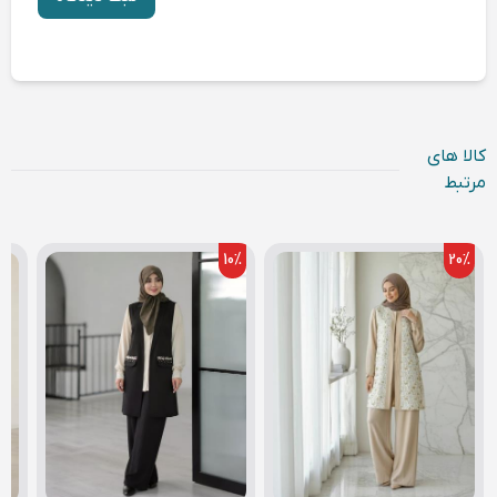
کالا های
مرتبط
10
%
20
%