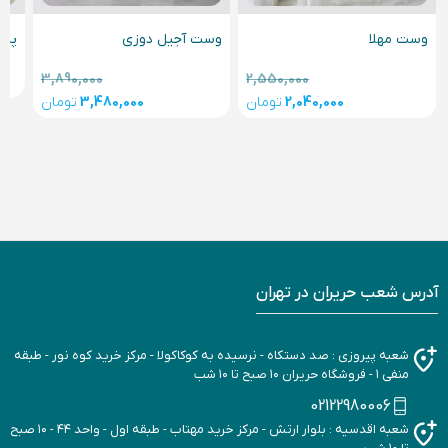
وست آجیل دوزی
پیر
وست مهلا
3,890,000
2,550,000
3,480,000
تومان
2,040,000
تومان
آدرس شعب حریران در تهران
شعبه پیروزی : صد دستکاه - نرسیده به کوکاکولا - مرکز خرید کوه نور - طبقه
منفی ۱ - فروشگاه حریران ۱۰ صبح تا ۱۰ شب
02122980006
شعبه اقدسیه : بلوار ارتش - مرکز خرید مهتاب - طبقه اول - واحد ۴۴ - ۱۰ صبح