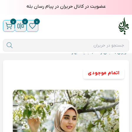
عضویت در کانال حریران در پیام رسان بله
0
0
0
مورد
حریران
لباس زنانه
جلیقه بهاردخت
اتمام موجودی