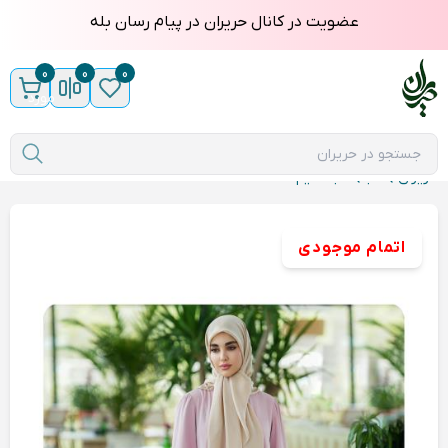
عضویت در کانال حریران در پیام رسان بله
0
0
0
مورد
حریران
عبا
عبا نسیم
اتمام موجودی