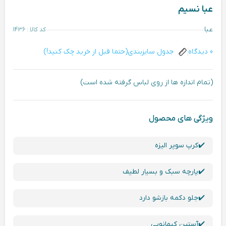
عبا نسیم
عبا
کد کالا : 1436
0 دیدگاه
جدول سایزبندی(حتما قبل از خرید چک کنید!)
(تمام اندازه ها از روی لباس گرفته شده است)
ویژگی های محصول
✔️کرپ سوپر الیزه
✔️پارچه سبک و بسیار لطیف
✔️جلو دکمه بازشو دارد
✔️آستین کیمانویی