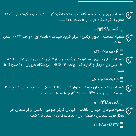
شعبه پیروزی : صد دستکاه - نرسیده به کوکاکولا - مرکز خرید کوه نور - طبقه
منفی ۱ - فروشگاه حریران ۱۰ صبح تا ۱۰ شب
02122980006
شعبه اقدسیه : بلوار ارتش - مرکز خرید مهتاب - طبقه اول - واحد ۴۴ - ۱۰ صبح
تا ۱۰ شب
02122980004
شعبه اتوبان خرازی : مجموعه بزرگ تجاری فرهنگی تفریحی ایران‌مال - طبقه
G2 - بین باغ دیدار و کتابخانه - واحد RCS123 - فروشگاه حریران - ۱۰ صبح تا ۱۰
شب
02147672846
شعبه پونک: میدان پونک - بلوار همیلا (فلاح زاده) - مجتمع تجاری همیلاسنتر
- طبقه اول - واحد ۱۳۵ - ساعات کاری ۱۰ صبح تا ۱۰ شب
02122980008
شعبه صبامال: میدان انقلاب - خیابان کارگر جنوبی - پایین تر از میدان حر -
مرکز خرید صبامال - طبقه اول - ساعات کاری ۱۰ صبح تا 9 شب
02168001837