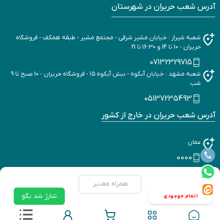
آدرس شعب حریران در شهرستان
شعبه شیراز : خیابان مشیر شرقی - مجتمع مشیر - طبقه همکف - فروشگاه
حریران - 10 تا 14 و 16:30 تا 21
07132329715
شعبه مشهد : خیابان آبکوه - نبش آبکوه ۱۵ - فروشگاه حریران - 10 صبح تا 9
شب
05137235493
آدرس شعب حریران در خارج از کشور
عمان
0000
شارژ شد بگو
برگشت به بالا
اتمام موجودی