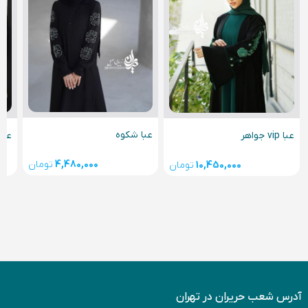
عبا شکوه
عبا
عبا vip جواهر
4,480,000
تومان
10,450,000
تومان
آدرس شعب حریران در تهران