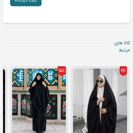
ثبت دیدگاه
کالا های
مرتبط
15
%
19
%