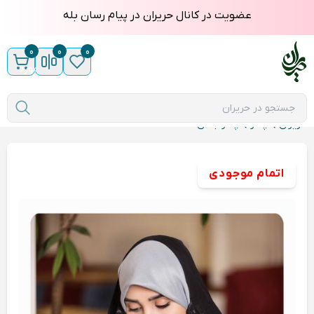
عضویت در کانال حریران در پیام رسان بله
0
0
0
مورد
حریران
چادر
چادر جانان
اتمام موجودی