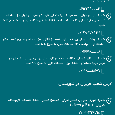
تا ۱۰ شب
02122980004
شعبه اتوبان خرازی : مجموعه بزرگ تجاری فرهنگی تفریحی ایران‌مال - طبقه
G2 - بین باغ دیدار و کتابخانه - واحد RCS123 - فروشگاه حریران - ۱۰ صبح تا ۱۰
شب
02147672846
شعبه پونک: میدان پونک - بلوار همیلا (فلاح زاده) - مجتمع تجاری همیلاسنتر
- طبقه اول - واحد ۱۳۵ - ساعات کاری ۱۰ صبح تا ۱۰ شب
02122980008
شعبه صبامال: میدان انقلاب - خیابان کارگر جنوبی - پایین تر از میدان حر -
مرکز خرید صبامال - طبقه اول - ساعات کاری ۱۰ صبح تا 9 شب
02168001837
آدرس شعب حریران در شهرستان
شعبه شیراز : خیابان مشیر شرقی - مجتمع مشیر - طبقه همکف - فروشگاه
حریران - 10 تا 14 و 16:30 تا 21
07132329715