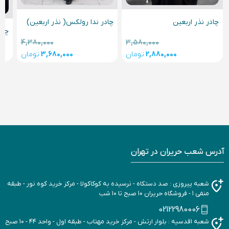
چادر نذر اربعین
چادر ندا رولکس( نذر اربعین)
چادر ف
4,380,000
3,580,000
2,880,000
تومان
3,680,000
تومان
آدرس شعب حریران در تهران
شعبه پیروزی : صد دستکاه - نرسیده به کوکاکولا - مرکز خرید کوه نور - طبقه
منفی ۱ - فروشگاه حریران ۱۰ صبح تا ۱۰ شب
02122980006
شعبه اقدسیه : بلوار ارتش - مرکز خرید مهتاب - طبقه اول - واحد ۴۴ - ۱۰ صبح